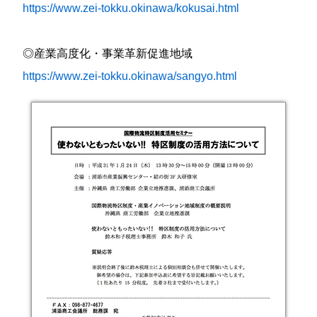
https://www.zei-tokku.okinawa/kokusai.html
◎産業高度化・事業革新促進地域
https://www.zei-tokku.okinawa/sangyo.html